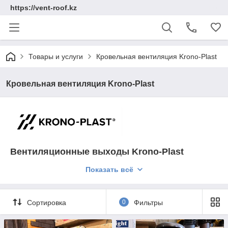
https://vent-roof.kz
Товары и услуги
Кровельная вентиляция Krono-Plast
Кровельная вентиляция Krono-Plast
Вентиляционные выходы Krono-Plast
Показать всё
Выходы предназначены для обеспечения вентиляции
помещений, подключения канализационного выхода,
кухонной вытяжки, приточной вентиляции котла и т.д.
Специальная конструкция колпака надёжно защищает
Сортировка
0
Фильтры
трубу от атмосферных осадков, а угол уклона
лепестков способствует отводу конденсатной влаги