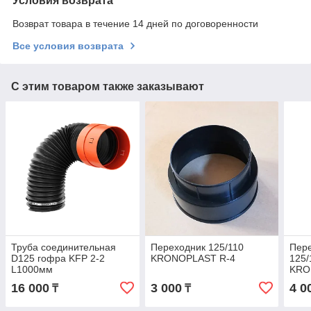
Условия возврата
Возврат товара в течение 14 дней по договоренности
Все условия возврата
С этим товаром также заказывают
Труба соединительная
Переходник 125/110
Пер
D125 гофра KFP 2-2
KRONOPLAST R-4
125/
L1000мм
KRO
16 000
3 000
4 0
₸
₸