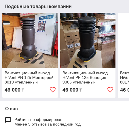
Подобные товары компании
Вентиляционный выход
Вентиляционный выход
Вен
HiVent PN 125 Монтеррей
HiVent PF 125 Венеция
HiVe
8019 утеплённый
9005 утеплённый
8017
46 000
46 000
46 
₸
₸
О нас
Рейтинг не сформирован
Менее 5 отзывов за последний год