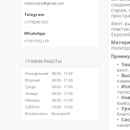
cdskrovlya@gmail.com
соедине
(гараж,
простра
+77782957567
Вент. в
пластик
Европей
+77017552119
Матери
полипро
Преиму
ГРАФИК РАБОТЫ
Защ
вент.
Понедельник
08:00
17:00
Выс
ками
Вторник
08:00
17:00
Ис
Среда
08:00
17:00
тепл
Четверг
08:00
17:00
Нов
Пятница
08:00
17:00
вывод
Суббота
10:00
13:00
Ур
благо
Воскресенье
Выходной
Сис
канал