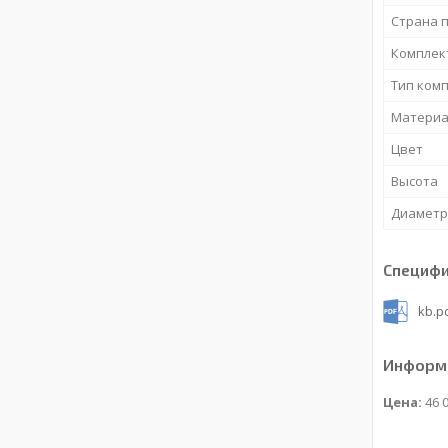
Страна 
Комплек
Тип ком
Материа
Цвет
Высота
Диаметр
Специф
kb.p
Информа
Цена:
46 0