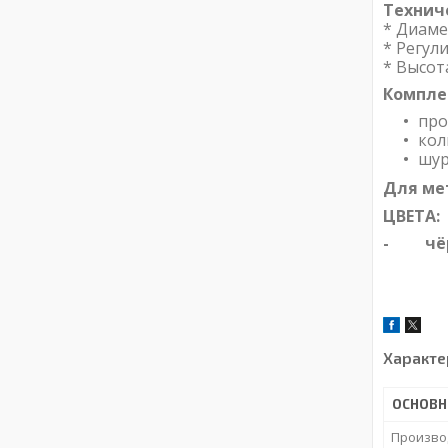
Технич
* Диаме
* Регул
* Высот
Компле
про
кол
шур
Для ме
ЦВЕТА:
- чёрн
Характе
ОСНОВН
Произво