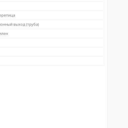
ерепица
онный выход (труба)
илен