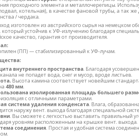
ния проходного элемента и металлочерепицы. Использ
 подвал, котельная), в качестве фановой трубы
, а так же
нства / чердака.
ыход изготовлен из австрийского сырья на немецком о
, который устойчив к УФ-излучению благодаря специаль
ское качество, гарантия от производителя.
ал:
пилен (ПП) — стабилизированный к УФ-лучам.
щества:
ита внутреннего пространства
. Благодаря усоверше
 канала не попадет вода, снег и мусор, вроде листьев.
ота.
Высота камина соответствует новейшим стандарта
на
480 мм
.
пользована
изолированная площадь большего разм
о
изоляция с отличными параметрами.
ая система удаления конденсата
. Влага, образованн
ится наружу вент. выхода благодаря специальной сист
овни
. Вы сможете с легкостью выставить правильный у
даря уровням расположенным на крышке вент. выхода.
тема соединения
. Простая и удобная система соедин
ом.