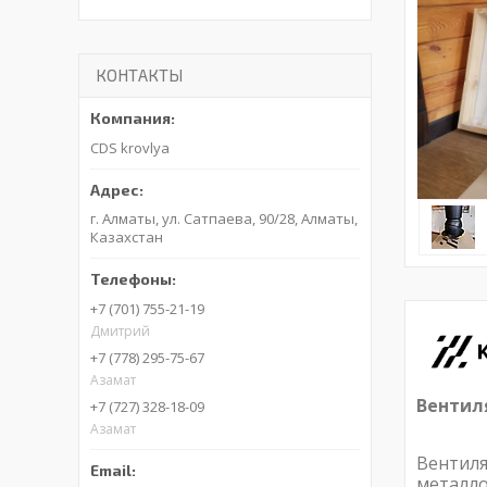
КОНТАКТЫ
CDS krovlya
г. Алматы, ул. Сатпаева, 90/28, Алматы,
Казахстан
+7 (701) 755-21-19
Дмитрий
+7 (778) 295-75-67
Азамат
Вентил
+7 (727) 328-18-09
Азамат
Вентил
металл