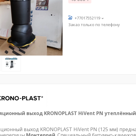
+77017552119
Заказ только по телефону
яционный выход KRONOPLAST
HiVent PN утеплённый
яционный выход KRONOPLAST
HiVent PN
(125 мм) предн
очерепицы
Монтеррей
. Специальный битумно-каучуко