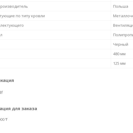
производитель
Польша
тующие по типу кровли
Металлоч
плектующего
Вентиляци
л
Полипроп
Черный
480 мм
125 мм
икация
df
ция для заказа
00 ₸