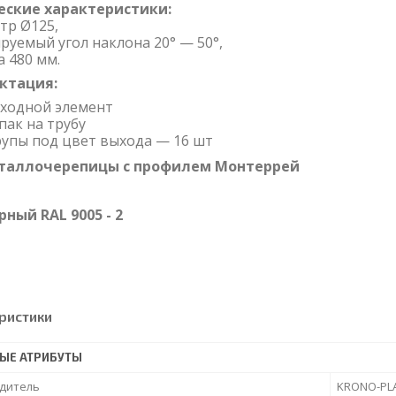
еские характеристики:
тр Ø125,
ируемый угол наклона 20
°
— 50°,
а 480 мм.
ктация:
ходной элемент
пак на трубу
упы под цвет выхода — 16 шт
таллочерепицы с профилем Монтеррей
ый RAL 9005 - 2
ристики
ЫЕ АТРИБУТЫ
дитель
KRONO-PL