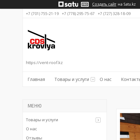
Создать сайт
на Satu.kz
+7 (701) 755-21-19
+7 (778) 295-75-67
+7 (727) 328-18-09
https://vent-roof.kz
Главная
Товары и услуги
О нас
Контакт
Товары и услуги
О нас
Отзывы