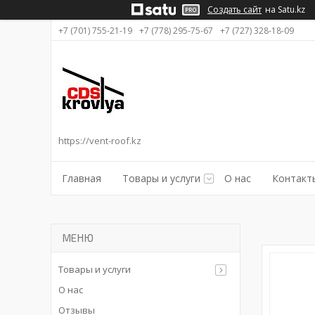
Создать сайт
на Satu.kz
+7 (701) 755-21-19
+7 (778) 295-75-67
+7 (727) 328-18-09
https://vent-roof.kz
Главная
Товары и услуги
О нас
Контакт
Товары и услуги
О нас
Отзывы