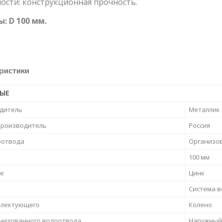
ости: конструкционная прочность.
: D 100 мм.
ристики
НЫЕ
дитель
Металлик 
производитель
Россия
оотвода
Организо
100 мм
е
Цинк
Система 
плектующего
Колено
анизованного водоотвода
Наружный