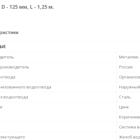
D - 125 мм, L - 1,25 м.
ристики
НЫЕ
дитель
Металлик 
производитель
Россия
оотвода
Организо
анизованного водоотвода
Наружный
л водоотвода
Сталь
е
Цинк
Коричнев
Система 
плектующего
Желоб во