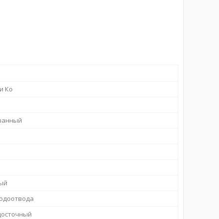
и Ко
ванный
ый
водоотвода
досточный