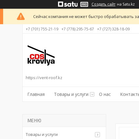
Создать сайт
на Satu.kz
Сейчас компания не может быстро обрабатывать за
+7 (701) 755-21-19
+7 (778) 295-75-67
+7 (727) 328-18-09
https://vent-roof.kz
Главная
Товары и услуги
О нас
Контакт
Товары и услуги