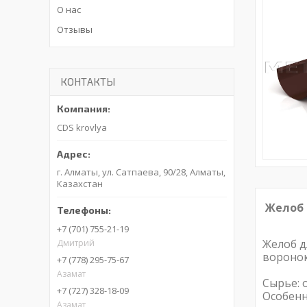
О нас
Отзывы
КОНТАКТЫ
CDS krovlya
г. Алматы, ул. Сатпаева, 90/28, Алматы,
Казахстан
Желоб 
+7 (701) 755-21-19
Желоб д
Дмитрий
воронок
+7 (778) 295-75-67
Азамат
Сырье: 
+7 (727) 328-18-09
Особенн
Азамат