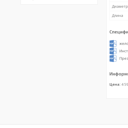
Диаметр
Длина
Специф
жело
Инст
През
Информа
Цена:
4 59