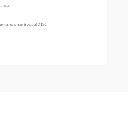
тавка
динительная (гофра) D150