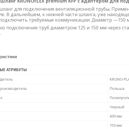
 шланг KRONOFLEX premium KFP с адаптером для по
шланг для подключения вентиляционной трубы. Приме
ле. В дальнейшем, к нижней части шланга, уже находящ
подключить требуемые коммуникации. Диаметр —150 м
о подключение труб диаметром 125 и 150 мм через с
.
ристики
ЫЕ АТРИБУТЫ
дитель
KRONO-PL
производитель
Польша
л
Полипроп
Черный
600 мм
150 мм