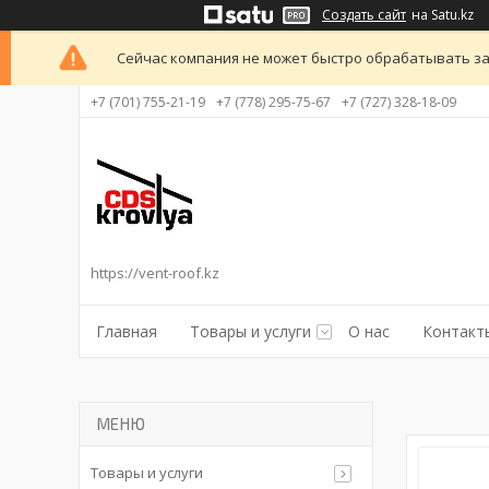
Создать сайт
на Satu.kz
Сейчас компания не может быстро обрабатывать за
+7 (701) 755-21-19
+7 (778) 295-75-67
+7 (727) 328-18-09
https://vent-roof.kz
Главная
Товары и услуги
О нас
Контакт
Товары и услуги