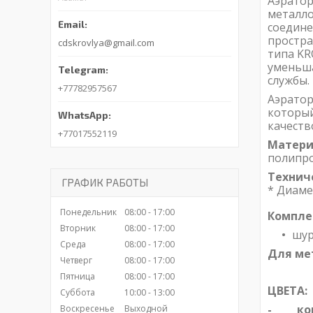
Аэратор
металло
соедине
простра
cdskrovlya@gmail.com
типа KR
уменьша
службы.
+77782957567
Аэрато
который
качеств
+77017552119
Матери
полипро
Технич
ГРАФИК РАБОТЫ
* Диаме
Понедельник
08:00
17:00
Компле
Вторник
08:00
17:00
шур
Среда
08:00
17:00
Для ме
Четверг
08:00
17:00
Пятница
08:00
17:00
ЦВЕТА:
Суббота
10:00
13:00
- кори
Воскресенье
Выходной