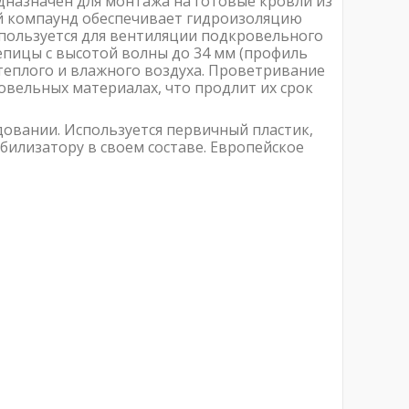
назначен для монтажа на готовые кровли из
 компаунд обеспечивает гидроизоляцию
спользуется для вентиляции подкровельного
епицы с высотой волны до 34 мм (профиль
теплого и влажного воздуха. Проветривание
овельных материалах, что продлит их срок
довании. Используется первичный пластик,
билизатору в своем составе. Европейское