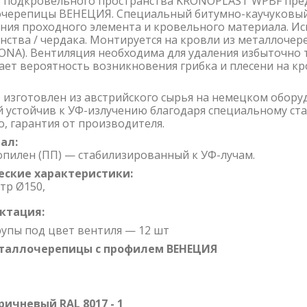
 подкровельного пространства KRONOPLAST WPBF пред
черепицы ВЕНЕЦИЯ. Специальный битумно-каучуковый
ния проходного элемента и кровельного материала. И
нства / чердака. Монтируется на кровли из металлочер
ONA). Вентиляция необходима для удаления избыточно 
ет вероятность возникновения грибка и плесени на кр
р
изготовлен из австрийского сырья на немецком обору
 устойчив к УФ-излучению благодаря специальному ста
о, гарантия от производителя.
ал:
пилен (ПП) — стабилизированный к УФ-лучам.
еские характеристики:
тр Ø150,
ктация:
упы под цвет вентиля — 12 шт
таллочерепицы с профилем
ВЕНЕЦИЯ
чневый RAL 8017 - 1