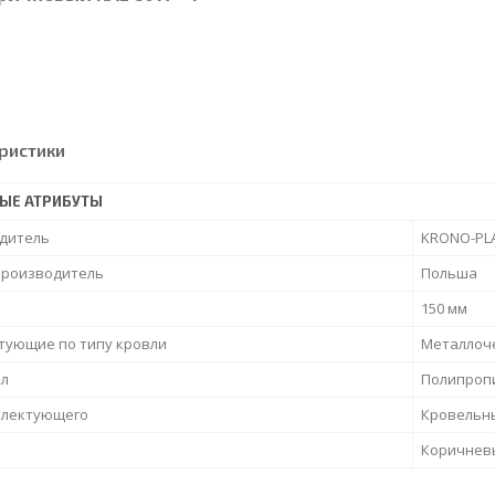
ристики
ЫЕ АТРИБУТЫ
дитель
KRONO-PL
производитель
Польша
150 мм
тующие по типу кровли
Металлоч
л
Полипроп
плектующего
Кровельны
Коричнев