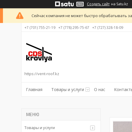
Создать сайт
на Satu.kz
Сейчас компания не может быстро обрабатывать за
+7 (701) 755-21-19
+7 (778) 295-75-67
+7 (727) 328-18-09
https://vent-roof.kz
Главная
Товары и услуги
О нас
Контакт
Товары и услуги