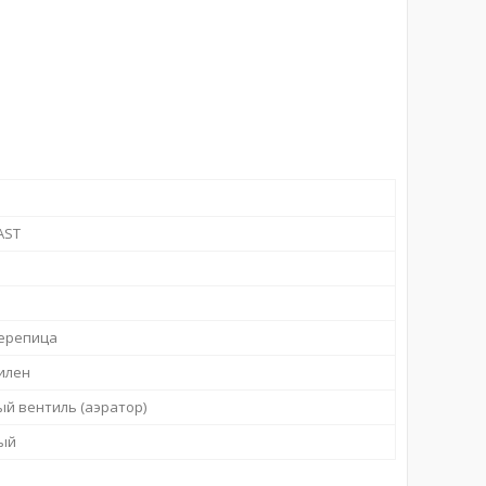
AST
ерепица
илен
й вентиль (аэратор)
ый