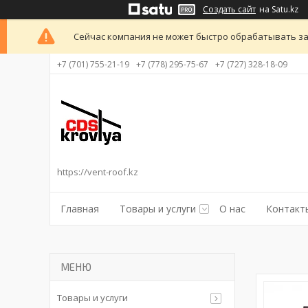
Создать сайт
на Satu.kz
Сейчас компания не может быстро обрабатывать за
+7 (701) 755-21-19
+7 (778) 295-75-67
+7 (727) 328-18-09
https://vent-roof.kz
Главная
Товары и услуги
О нас
Контакт
Товары и услуги