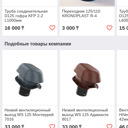
Труба соединительная
Переходник 125/110
Труб
D125 гофра KFP 2-2
KRONOPLAST R-4
D125
L1000мм
L60
16 000
3 000
15 
₸
₸
Подобные товары компании
Низкий вентиляционный
Низкий вентиляционный
Вен
выход WS 125 Монтеррей
выход WS 125 Адаманте
HiVe
7016
8017
42м
33 000
33 000
46 
₸
₸