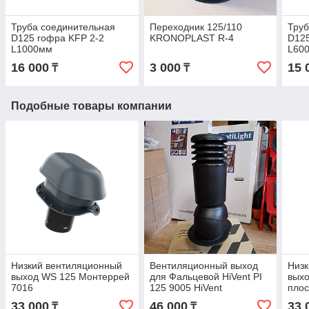
Труба соединительная
Переходник 125/110
Труб
D125 гофра KFP 2-2
KRONOPLAST R-4
D125
L1000мм
L60
16 000
3 000
15 
₸
₸
Подобные товары компании
Низкий вентиляционный
Вентиляционный выход
Низк
выход WS 125 Монтеррей
для Фальцевой HiVent PI
выхо
7016
125 9005 HiVent
плос
утеплённый
701
33 000
46 000
33 
₸
₸