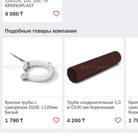
125/125, 110, 100, 75
KRONOPLAST
4 000
₸
Подобные товары компании
Крепеж трубы с
Труба соединительная 1,0
Креп
саморезом D100, L120мм
м D100 мм Коричневая
сам
Белый
Кор
1 790
4 200
1 7
₸
₸