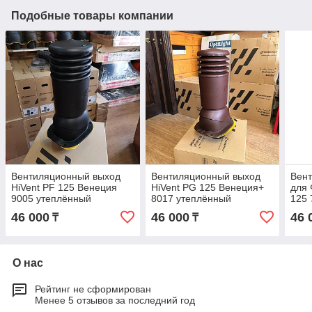
Подобные товары компании
Вентиляционный выход
Вентиляционный выход
Вен
HiVent PF 125 Венеция
HiVent PG 125 Венеция+
для 
9005 утеплённый
8017 утеплённый
125 
46 000
46 000
46 
₸
₸
О нас
Рейтинг не сформирован
Менее 5 отзывов за последний год