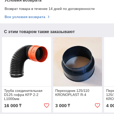
Условия возврата
Возврат товара в течение 14 дней по договоренности
Все условия возврата
С этим товаром также заказывают
Труба соединительная
Переходник 125/110
Пер
D125 гофра KFP 2-2
KRONOPLAST R-4
125/
L1000мм
KRO
16 000
3 000
4 0
₸
₸