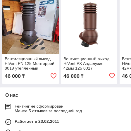
Вентиляционный выход
Вентиляционный выход
Вен
HiVent PN 125 Монтеррей
HiVent PX Андалузия
HiVe
8019 утеплённый
42мм 125 8017
42м
46 000
46 000
46 
₸
₸
О нас
Рейтинг не сформирован
Менее 5 отзывов за последний год
Работает с 23.02.2011