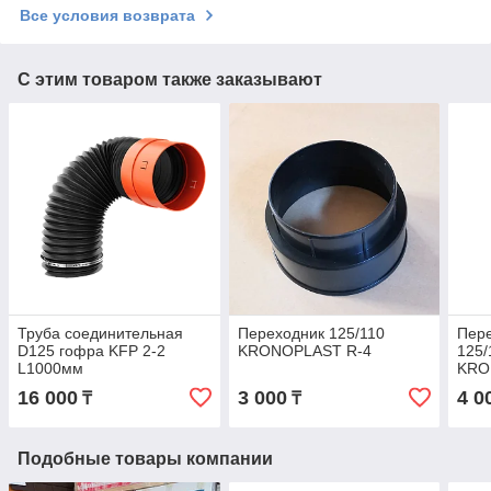
Все условия возврата
С этим товаром также заказывают
Труба соединительная
Переходник 125/110
Пер
D125 гофра KFP 2-2
KRONOPLAST R-4
125/
L1000мм
KRO
16 000
3 000
4 0
₸
₸
Подобные товары компании