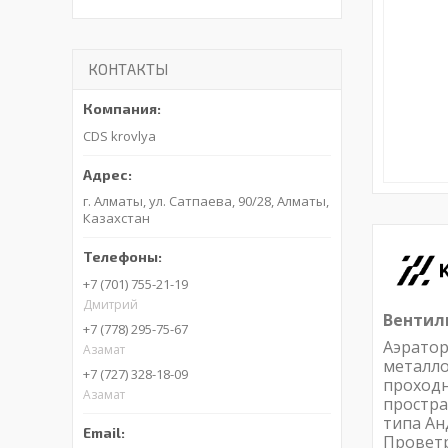
КОНТАКТЫ
CDS krovlya
г. Алматы, ул. Сатпаева, 90/28, Алматы,
Казахстан
+7 (701) 755-21-19
Дмитрий
Вентил
+7 (778) 295-75-67
Аэратор
Азамат
металло
+7 (727) 328-18-09
проходн
Азамат
простра
типа Ан
Проветр