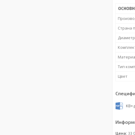
ОСНОВН
Произво
Страна 
Диаметр
Комплек
Материа
Тип ком
Цвет
Специф
KB+.
Информа
Цена:
33 0