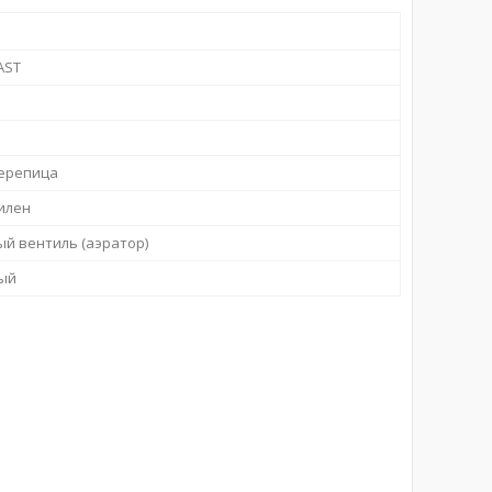
AST
ерепица
илен
й вентиль (аэратор)
ый