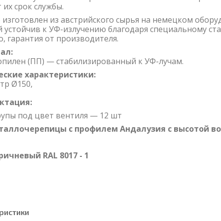
 их срок службы.
р
изготовлен из австрийского сырья на немецком обору
 устойчив к УФ-излучению благодаря специальному ста
о, гарантия от производителя.
ал:
пилен (ПП) — стабилизированный к УФ-лучам.
еские характеристики:
тр Ø150,
ктация:
упы под цвет вентиля — 12 шт
таллочерепицы с профилем
Андалузия с высотой во
чневый RAL 8017 - 1
ристики