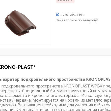
+77017552119
Заказ только по телефону
ь аэратор подкровельного пространства KRONOPLA
 подкровельного пространства KRONOPLAST WPBХ пред
черепицы. Специальный битумно-каучуковый компаунд
ого элемента и кровельного материала. Используется
нства / чердака. Монтируется на кровли из металлочер
далузия). Вентиляция необходима для удаления избыточ
ивание уменьшает вероятность возникновения грибка 