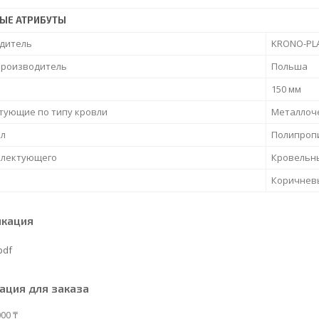
ЫЕ АТРИБУТЫ
дитель
KRONO-PL
производитель
Польша
150 мм
тующие по типу кровли
Металлоч
л
Полипроп
плектующего
Кровельны
Коричнев
икация
pdf
ция для заказа
00 ₸