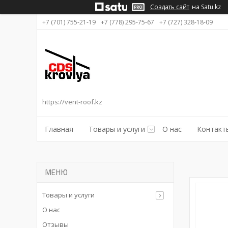
Создать сайт
на Satu.kz
+7 (701) 755-21-19
+7 (778) 295-75-67
+7 (727) 328-18-09
https://vent-roof.kz
Главная
Товары и услуги
О нас
Контакт
Товары и услуги
О нас
Отзывы