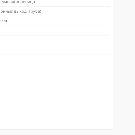
итумная) черепица
онный выход (труба)
илен