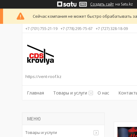
Создать сайт
на Satu.kz
Сейчас компания не может быстро обрабатывать за
+7 (701) 755-21-19
+7 (778) 295-75-67
+7 (727) 328-18-09
https://vent-roof.kz
Главная
Товары и услуги
О нас
Контакт
Товары и услуги