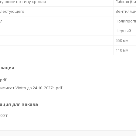
тующие по типу кровли
Гибкая (б
плектующего
Вентиляци
л
Полипроп
Черный
550 мм
110 мм
икации
.pdf
ификат VIotto до 24.10. 2027г .pdf
ция для заказа
00 ₸