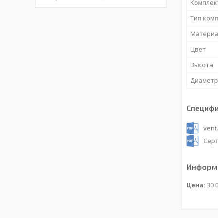
Комплек
Тип ком
Материа
Цвет
Высота
Диаметр
Специф
vent
Серт
Информа
Цена:
30 0